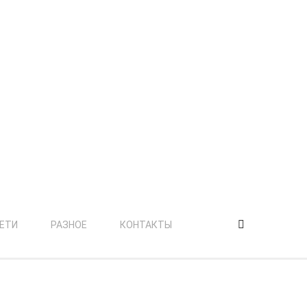
КАК С НАМИ СВЯЗАТЬСЯ
8 953 242 0439
+7 953 242 0439
ws-aprel@ya.ru
*******
Россия, г. Горячий Ключ
ЕТИ
РАЗНОЕ
КОНТАКТЫ