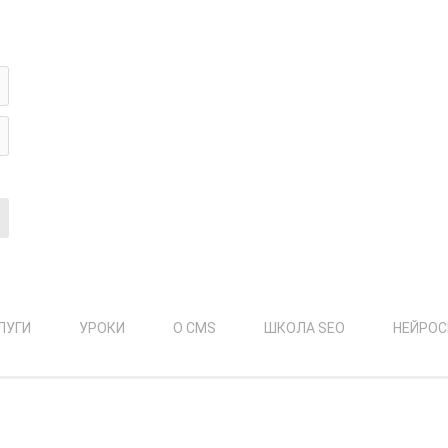
ПОСЛЕДНЕЕ ИЗ ПОРТФОЛИО
ь?
ЛУГИ
УРОКИ
О CMS
ШКОЛА SEO
НЕЙРОС