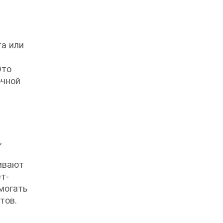
а или
Это
очной
,
нивают
т-
могать
тов.