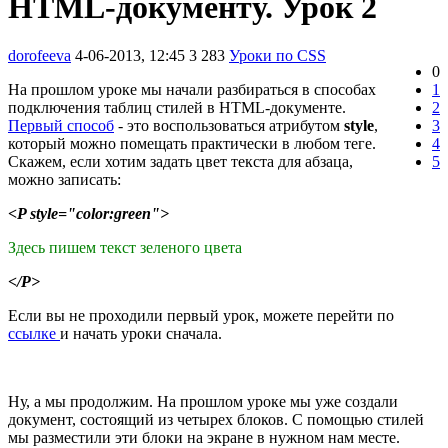
HTML-документу. Урок 2
dorofeeva
4-06-2013, 12:45
3 283
Уроки по CSS
0
На прошлом уроке мы начали разбираться в способах
1
подключения таблиц стилей в HTML-документе.
2
Первый способ
- это воспользоваться атрибутом
style
,
3
который можно помещать практически в любом теге.
4
Скажем, если хотим задать цвет текста для абзаца,
5
можно записать:
<P style="color:green">
Здесь пишем текст зеленого цвета
</P>
Если вы не проходили первый урок, можете перейти по
ссылке
и начать уроки сначала.
Ну, а мы продолжим. На прошлом уроке мы уже создали
документ, состоящий из четырех блоков. С помощью стилей
мы разместили эти блоки на экране в нужном нам месте.