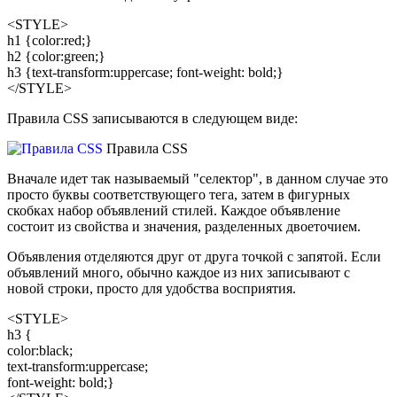
<STYLE>
h1 {color:red;}
h2 {color:green;}
h3 {text-transform:uppercase; font-weight: bold;}
</STYLE>
Правила CSS записываются в следующем виде:
Правила CSS
Вначале идет так называемый "селектор", в данном случае это
просто буквы соответствующего тега, затем в фигурных
скобках набор объявлений стилей. Каждое объявление
состоит из свойства и значения, разделенных двоеточием.
Объявления отделяются друг от друга точкой с запятой. Если
объявлений много, обычно каждое из них записывают с
новой строки, просто для удобства восприятия.
<STYLE>
h3 {
color:black;
text-transform:uppercase;
font-weight: bold;}