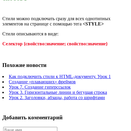
Стили можно подключать сразу для всех однотипных
элементов на странице с помощью тега
<STYLE>
Стили описываются в виде:
Селектор {свойство:значение; свойство:значение}
Похожие новости
Как подключить стили к HTML-документу. Урок 1
Создание «плавающих» фреймов
Урок 7. Создание гиперссылок
Урок 3. Горизонтальные линии и бегущая строка
Урок 2. Заголовки, абзацы, работа со шрифтами
Добавить комментарий