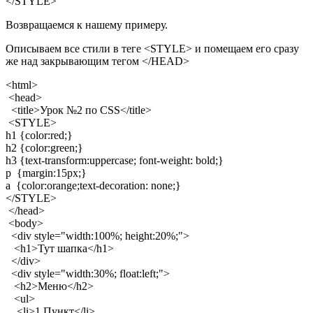
</STYLE>
Возвращаемся к нашему примеру.
Описываем все стили в теге <STYLE> и помещаем его сразу
же над закрывающим тегом </HEAD>
<html>
<head>
<title>Урок №2 по CSS</title>
<STYLE>
h1 {color:red;}
h2 {color:green;}
h3 {text-transform:uppercase; font-weight: bold;}
p {margin:15px;}
a {color:orange;text-decoration: none;}
</STYLE>
</head>
<body>
<div style="width:100%; height:20%;">
<h1>Тут шапка</h1>
</div>
<div style="width:30%; float:left;">
<h2>Меню</h2>
<ul>
<li>1 Пункт</li>