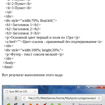
<li>2 Пункт</li>
<li>3 Пункт</li>
</ul>
</div>
<div style="width:70%; float:left;">
<h1>Заголовок 1</h1>
<h2>Заголовок 2</h2>
<h3>Заголовок 3</h3>
<p>Основной цвет черный и поля по 15px</p>
<a href="">Цвет ссылок - оранжевый без подчеркивания</a>
</div>
<div style="width:100%; height:20%;">
<p>Футер - текст совсем мелкий</p>
</div>
</body>
</html>
Вот результат выполнения этого кода: