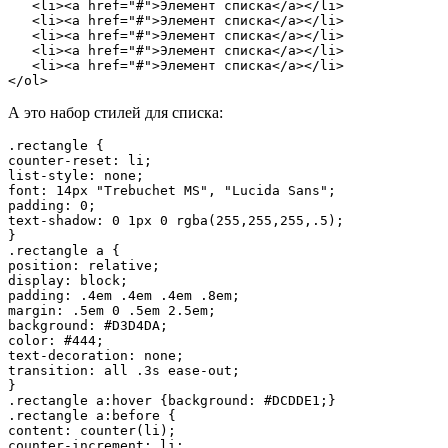
   <li><a href="#">Элемент списка</a></li>

   <li><a href="#">Элемент списка</a></li>

   <li><a href="#">Элемент списка</a></li>   

   <li><a href="#">Элемент списка</a></li>   

   <li><a href="#">Элемент списка</a></li> 

</ol>
А это набор стилей для списка:
.rectangle {

counter-reset: li; 

list-style: none; 

font: 14px "Trebuchet MS", "Lucida Sans";

padding: 0;

text-shadow: 0 1px 0 rgba(255,255,255,.5);

}

.rectangle a {

position: relative;

display: block;

padding: .4em .4em .4em .8em;

margin: .5em 0 .5em 2.5em;

background: #D3D4DA;

color: #444;

text-decoration: none;

transition: all .3s ease-out;

}

.rectangle a:hover {background: #DCDDE1;}       

.rectangle a:before {

content: counter(li);

counter-increment: li;
