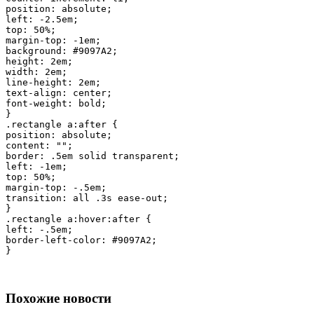
position: absolute;

left: -2.5em;

top: 50%;

margin-top: -1em;

background: #9097A2;

height: 2em;

width: 2em;

line-height: 2em;

text-align: center;

font-weight: bold;

}

.rectangle a:after {

position: absolute;

content: "";

border: .5em solid transparent;

left: -1em;

top: 50%;

margin-top: -.5em;

transition: all .3s ease-out;

}

.rectangle a:hover:after {

left: -.5em;

border-left-color: #9097A2;

}
Похожие новости