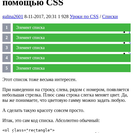
помощью CSS
galina2601
8-11-2017, 20:31
1 928
Уроки по CSS
/
Списки
0
Элемент списка
1
2
Элемент списка
3
Элемент списка
4
5
Элемент списка
Элемент списка
Этот список тоже весьма интересен.
При наведении на строку, слева, рядом с номером, появляется
небольшая стрелка. Плюс сама строка слегка меняет цвет. Да,
вы же понимаете, что цветовую гамму можно задать любую.
А сделать такую красоту совсем просто.
Итак, это сам код списка. Абсолютно обычный:
<ol class="rectangle">   
