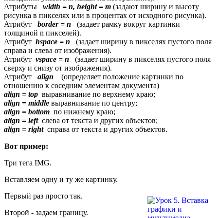
Атрибуты
width = n, height = m
(задают ширину и высоту
рисунка в пикселях или в процентах от исходного рисунка).
Атрибут
border = n
(задает рамку вокруг картинки
толщиной n пикселей).
Атрибут
hspace = n
(задает ширину в пикселях пустого поля
справа и слева от изображения).
Атрибут
vspace = n
(задает ширину в пикселях пустого поля
сверху и снизу от изображения).
Атрибут
align
(определяет положение картинки по
отношению к соседним элементам документа)
align = top
выравнивание по верхнему краю;
align = middle
выравнивание по центру;
align = bottom
по нижнему краю;
align = left
слева от текста и других объектов;
align = right
справа от текста и других объектов.
Вот пример:
Три тега IMG.
Вставляем одну и ту же картинку.
Первый раз просто так.
Второй - задаем границу.