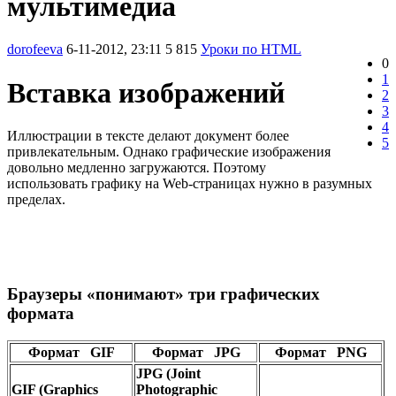
мультимедиа
dorofeeva
6-11-2012, 23:11
5 815
Уроки по HTML
0
1
Вставка изображений
2
3
4
Иллюстрации в тексте делают документ более
5
привлекательным. Однако графические изображения
довольно медленно загружаются. Поэтому
использовать графику на Web-страницах нужно в разумных
пределах.
Браузеры «понимают» три графических
формата
Формат GIF
Формат JPG
Формат PNG
JPG (Joint
GIF (Graphics
Photographic