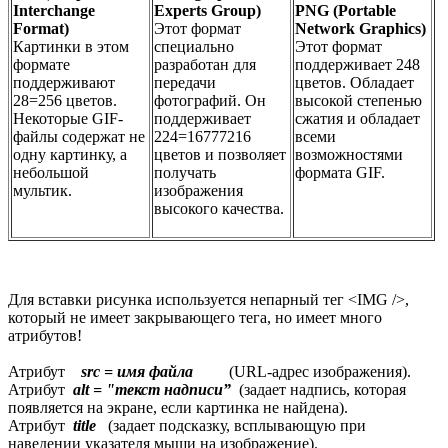
Interchange
Experts Group)
PNG (Portable
Format)
Этот формат
Network Graphics)
Картинки в этом
специально
Этот формат
формате
разработан для
поддерживает 248
поддерживают
передачи
цветов. Обладает
28=256 цветов.
фотографий. Он
высокой степенью
Некоторые GIF-
поддерживает
сжатия и обладает
файлы содержат не
224=16777216
всеми
одну картинку, а
цветов и позволяет
возможностями
небольшой
получать
формата GIF.
мультик.
изображения
высокого качества.
Для вставки рисунка используется непарный тег <IMG />,
который не имеет закрывающего тега, но имеет много
атрибутов!
Атрибут
src = имя файла
(URL-адрес изображения).
Атрибут
alt = "текст надписи”
(задает надпись, которая
появляется на экране, если картинка не найдена).
Атрибут
title
(задает подсказку, всплывающую при
наведении указателя мыши на изображение).